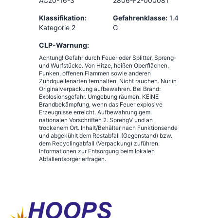
AC20-16-3
2806-F2-000081
Klassifikation:
Gefahrenklasse:
1.4
Kategorie 2
G
CLP-Warnung:
Achtung! Gefahr durch Feuer oder Splitter, Spreng-
und Wurfstücke. Von Hitze, heißen Oberflächen,
Funken, offenen Flammen sowie anderen
Zündquellenarten fernhalten. Nicht rauchen. Nur in
Originalverpackung aufbewahren. Bei Brand:
Explosionsgefahr. Umgebung räumen. KEINE
Brandbekämpfung, wenn das Feuer explosive
Erzeugnisse erreicht. Aufbewahrung gem.
nationalen Vorschriften 2. SprengV und an
trockenem Ort. Inhalt/Behälter nach Funktionsende
und abgekühlt dem Restabfall (Gegenstand) bzw.
dem Recyclingabfall (Verpackung) zuführen.
Informationen zur Entsorgung beim lokalen
Abfallentsorger erfragen.