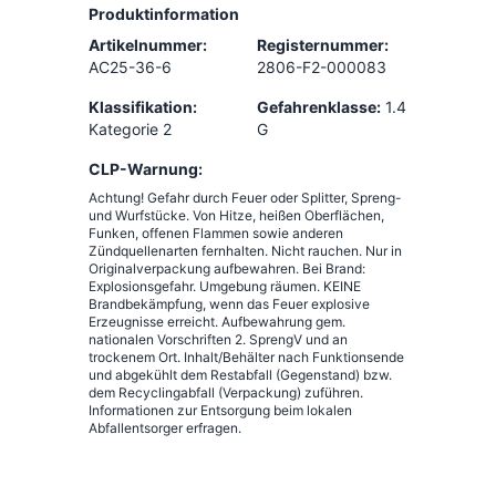
Produktinformation
Artikelnummer:
Registernummer:
AC25-36-6
2806-F2-000083
Klassifikation:
Gefahrenklasse:
1.4
Kategorie 2
G
CLP-Warnung:
Achtung! Gefahr durch Feuer oder Splitter, Spreng-
und Wurfstücke. Von Hitze, heißen Oberflächen,
Funken, offenen Flammen sowie anderen
Zündquellenarten fernhalten. Nicht rauchen. Nur in
Originalverpackung aufbewahren. Bei Brand:
Explosionsgefahr. Umgebung räumen. KEINE
Brandbekämpfung, wenn das Feuer explosive
Erzeugnisse erreicht. Aufbewahrung gem.
nationalen Vorschriften 2. SprengV und an
trockenem Ort. Inhalt/Behälter nach Funktionsende
und abgekühlt dem Restabfall (Gegenstand) bzw.
dem Recyclingabfall (Verpackung) zuführen.
Informationen zur Entsorgung beim lokalen
Abfallentsorger erfragen.