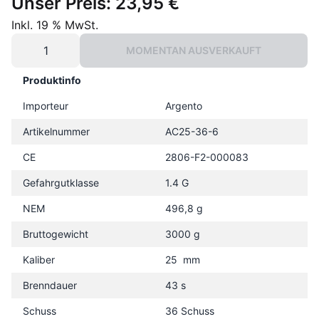
Unser Preis:
23,95 €
Inkl. 19 % MwSt.
MOMENTAN AUSVERKAUFT
Produktinfo
Importeur
Argento
Artikelnummer
AC25-36-6
CE
2806-F2-000083
Gefahrgutklasse
1.4 G
NEM
496,8 g
Bruttogewicht
3000 g
Kaliber
25 mm
Brenndauer
43 s
Schuss
36 Schuss