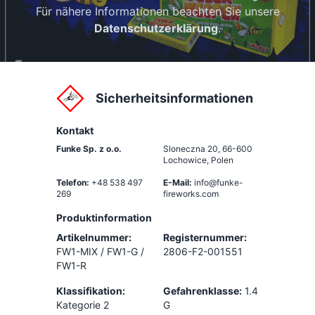
Für nähere Informationen beachten Sie unsere
Datenschutzerklärung
.
Sicherheitsinformationen
Kontakt
Funke Sp. z o.o.
Sloneczna 20
,
66-600
Lochowice, Polen
Telefon:
+48 538 497
E-Mail:
info@funke-
269
fireworks.com
Produktinformation
Artikelnummer:
Registernummer:
FW1-MIX / FW1-G /
2806-F2-001551
FW1-R
Klassifikation:
Gefahrenklasse:
1.4
Kategorie 2
G