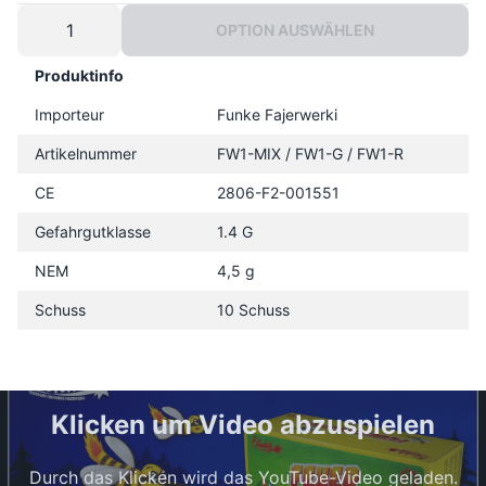
OPTION AUSWÄHLEN
Produktinfo
Importeur
Funke Fajerwerki
Artikelnummer
FW1-MIX / FW1-G / FW1-R
CE
2806-F2-001551
Gefahrgutklasse
1.4 G
NEM
4,5 g
Schuss
10 Schuss
Klicken um Video abzuspielen
Durch das Klicken wird das YouTube-Video geladen.