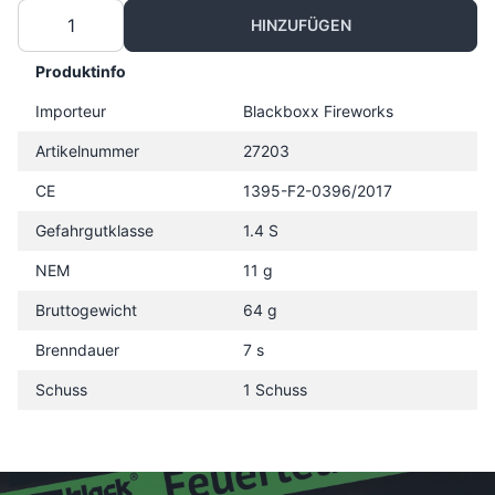
HINZUFÜGEN
Produktinfo
Importeur
Blackboxx Fireworks
Artikelnummer
27203
CE
1395-F2-0396/2017
Gefahrgutklasse
1.4 S
NEM
11 g
Bruttogewicht
64 g
Brenndauer
7 s
Schuss
1 Schuss