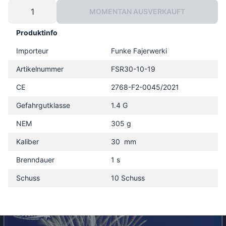
MOMENTAN AUSVERKAUFT
Produktinfo
Importeur
Funke Fajerwerki
Artikelnummer
FSR30-10-19
CE
2768-F2-0045/2021
Gefahrgutklasse
1.4 G
NEM
305 g
Kaliber
30 mm
Brenndauer
1 s
Schuss
10 Schuss