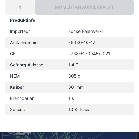
MOMENTAN AUSVERKAUFT
Produktinfo
Importeur
Funke Fajerwerki
Artikelnummer
FSR30-10-17
CE
2768-F2-0045/2021
Gefahrgutklasse
1.4 G
NEM
305 g
Kaliber
30 mm
Brenndauer
1 s
Schuss
10 Schuss