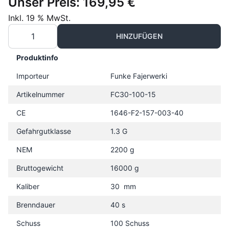
Unser Preis:
169,95 €
Inkl. 19 % MwSt.
HINZUFÜGEN
Produktinfo
Importeur
Funke Fajerwerki
Artikelnummer
FC30-100-15
CE
1646-F2-157-003-40
Gefahrgutklasse
1.3 G
NEM
2200 g
Bruttogewicht
16000 g
Kaliber
30 mm
Brenndauer
40 s
Schuss
100 Schuss