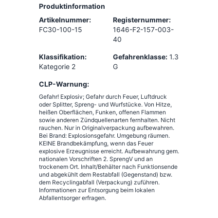
Produktinformation
Artikelnummer:
Registernummer:
FC30-100-15
1646-F2-157-003-
40
Klassifikation:
Gefahrenklasse:
1.3
Kategorie 2
G
CLP-Warnung:
Gefahr! Explosiv; Gefahr durch Feuer, Luftdruck
oder Splitter, Spreng- und Wurfstücke. Von Hitze,
heißen Oberflächen, Funken, offenen Flammen
sowie anderen Zündquellenarten fernhalten. Nicht
rauchen. Nur in Originalverpackung aufbewahren.
Bei Brand: Explosionsgefahr. Umgebung räumen.
KEINE Brandbekämpfung, wenn das Feuer
explosive Erzeugnisse erreicht. Aufbewahrung gem.
nationalen Vorschriften 2. SprengV und an
trockenem Ort. Inhalt/Behälter nach Funktionsende
und abgekühlt dem Restabfall (Gegenstand) bzw.
dem Recyclingabfall (Verpackung) zuführen.
Informationen zur Entsorgung beim lokalen
Abfallentsorger erfragen.