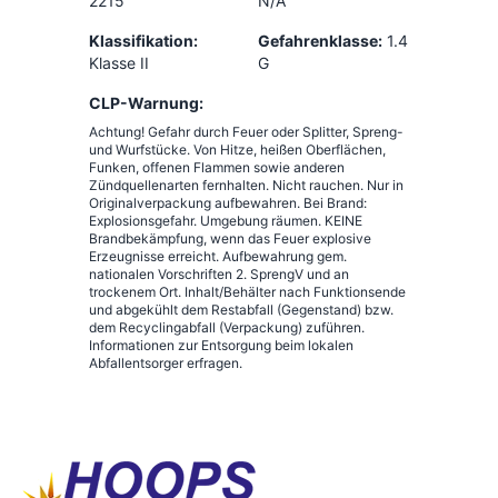
2215
N/A
Klassifikation:
Gefahrenklasse:
1.4
Klasse II
G
CLP-Warnung:
Achtung! Gefahr durch Feuer oder Splitter, Spreng-
und Wurfstücke. Von Hitze, heißen Oberflächen,
Funken, offenen Flammen sowie anderen
Zündquellenarten fernhalten. Nicht rauchen. Nur in
Originalverpackung aufbewahren. Bei Brand:
Explosionsgefahr. Umgebung räumen. KEINE
Brandbekämpfung, wenn das Feuer explosive
Erzeugnisse erreicht. Aufbewahrung gem.
nationalen Vorschriften 2. SprengV und an
trockenem Ort. Inhalt/Behälter nach Funktionsende
und abgekühlt dem Restabfall (Gegenstand) bzw.
dem Recyclingabfall (Verpackung) zuführen.
Informationen zur Entsorgung beim lokalen
Abfallentsorger erfragen.