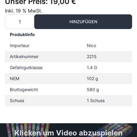
Unser Preis:
19,00 €
Inkl. 19 % MwSt.
HINZUFÜGEN
Produktinfo
Importeur
Nico
Artikelnummer
2215
Gefahrgutklasse
1.4 G
NEM
102 g
Bruttogewicht
580 g
Schuss
1 Schuss
Klicken um Video abzuspielen