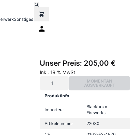
uerwerk
Sonstiges
Unser Preis:
205,00 €
Inkl. 19 % MwSt.
MOMENTAN
AUSVERKAUFT
Produktinfo
Blackboxx
Importeur
Fireworks
Artikelnummer
22030
CE
0163-F2-4870