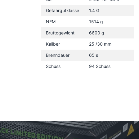
Gefahrgutklasse
1.4 G
NEM
1514 g
Bruttogewicht
6600 g
Kaliber
25 /30 mm
Brenndauer
65 s
Schuss
94 Schuss