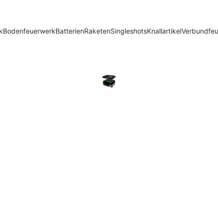
k
Bodenfeuerwerk
Batterien
Raketen
Singleshots
Knallartikel
Verbundfe