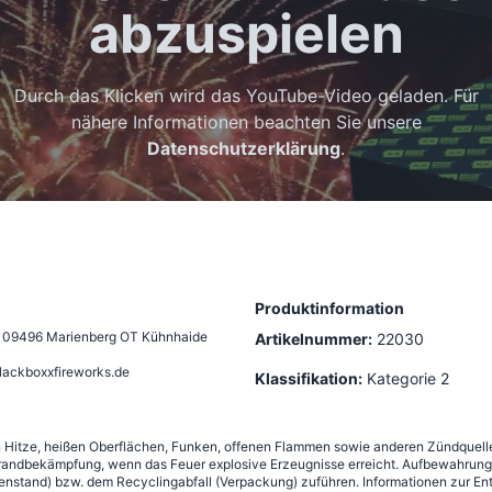
abzuspielen
Durch das Klicken wird das YouTube-Video geladen. Für
nähere Informationen beachten Sie unsere
Datenschutzerklärung
.
Produktinformation
,
09496 Marienberg OT Kühnhaide
Artikelnummer:
22030
lackboxxfireworks.de
Klassifikation:
Kategorie 2
n Hitze, heißen Oberflächen, Funken, offenen Flammen sowie anderen Zündquelle
andbekämpfung, wenn das Feuer explosive Erzeugnisse erreicht. Aufbewahrung g
nstand) bzw. dem Recyclingabfall (Verpackung) zuführen. Informationen zur Ent