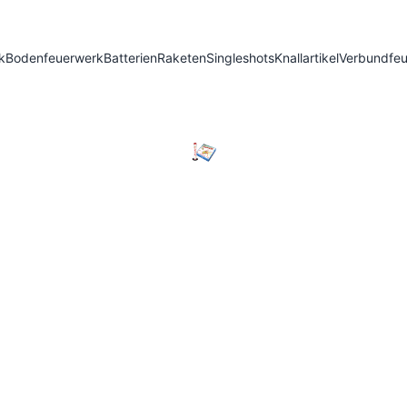
k
Bodenfeuerwerk
Batterien
Raketen
Singleshots
Knallartikel
Verbundfe