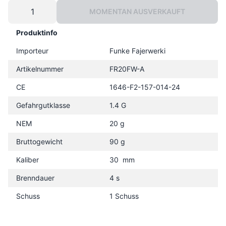
MOMENTAN AUSVERKAUFT
Produktinfo
Importeur
Funke Fajerwerki
Artikelnummer
FR20FW-A
CE
1646-F2-157-014-24
Gefahrgutklasse
1.4 G
NEM
20 g
Bruttogewicht
90 g
Kaliber
30 mm
Brenndauer
4 s
Schuss
1 Schuss