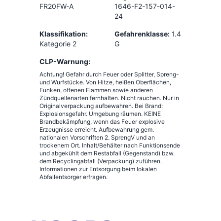
FR20FW-A
1646-F2-157-014-
24
Klassifikation:
Gefahrenklasse:
1.4
Kategorie 2
G
CLP-Warnung:
Achtung! Gefahr durch Feuer oder Splitter, Spreng-
und Wurfstücke. Von Hitze, heißen Oberflächen,
Funken, offenen Flammen sowie anderen
Zündquellenarten fernhalten. Nicht rauchen. Nur in
Originalverpackung aufbewahren. Bei Brand:
Explosionsgefahr. Umgebung räumen. KEINE
Brandbekämpfung, wenn das Feuer explosive
Erzeugnisse erreicht. Aufbewahrung gem.
nationalen Vorschriften 2. SprengV und an
trockenem Ort. Inhalt/Behälter nach Funktionsende
und abgekühlt dem Restabfall (Gegenstand) bzw.
dem Recyclingabfall (Verpackung) zuführen.
Informationen zur Entsorgung beim lokalen
Abfallentsorger erfragen.