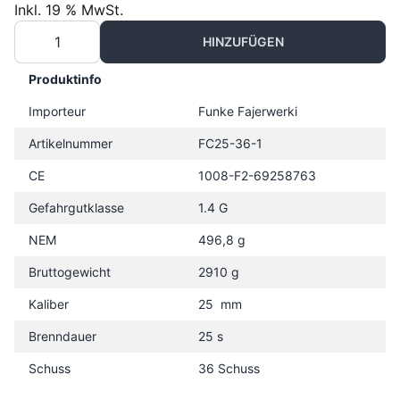
Inkl. 19 % MwSt.
HINZUFÜGEN
Produktinfo
Importeur
Funke Fajerwerki
Artikelnummer
FC25-36-1
CE
1008-F2-69258763
Gefahrgutklasse
1.4 G
NEM
496,8 g
Bruttogewicht
2910 g
Kaliber
25 mm
Brenndauer
25 s
Schuss
36 Schuss