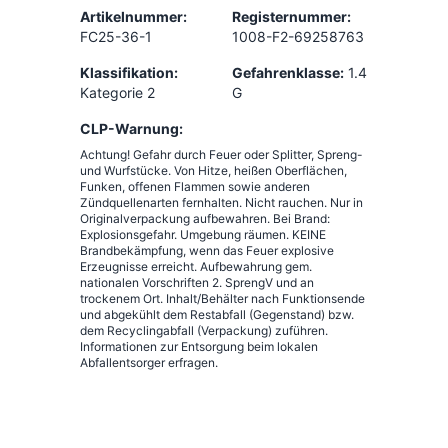
Artikelnummer:
Registernummer:
FC25-36-1
1008-F2-69258763
Klassifikation:
Gefahrenklasse:
1.4
Kategorie 2
G
CLP-Warnung:
Achtung! Gefahr durch Feuer oder Splitter, Spreng-
und Wurfstücke. Von Hitze, heißen Oberflächen,
Funken, offenen Flammen sowie anderen
Zündquellenarten fernhalten. Nicht rauchen. Nur in
Originalverpackung aufbewahren. Bei Brand:
Explosionsgefahr. Umgebung räumen. KEINE
Brandbekämpfung, wenn das Feuer explosive
Erzeugnisse erreicht. Aufbewahrung gem.
nationalen Vorschriften 2. SprengV und an
trockenem Ort. Inhalt/Behälter nach Funktionsende
und abgekühlt dem Restabfall (Gegenstand) bzw.
dem Recyclingabfall (Verpackung) zuführen.
Informationen zur Entsorgung beim lokalen
Abfallentsorger erfragen.