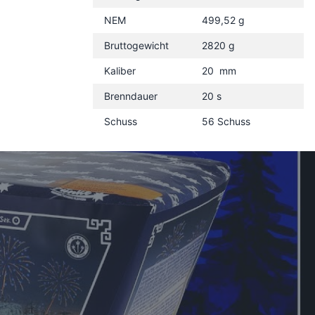
NEM
499,52 g
Bruttogewicht
2820 g
Kaliber
20 mm
Brenndauer
20 s
Schuss
56 Schuss