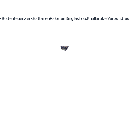
k
Bodenfeuerwerk
Batterien
Raketen
Singleshots
Knallartikel
Verbundfe