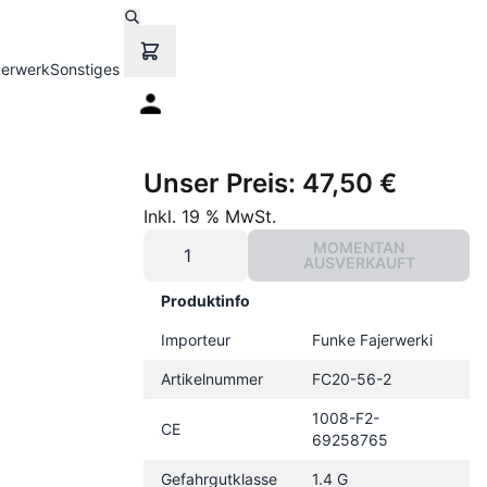
uerwerk
Sonstiges
Unser Preis:
47,50 €
Inkl. 19 % MwSt.
MOMENTAN
AUSVERKAUFT
Produktinfo
Importeur
Funke Fajerwerki
Artikelnummer
FC20-56-2
1008-F2-
CE
69258765
Gefahrgutklasse
1.4 G