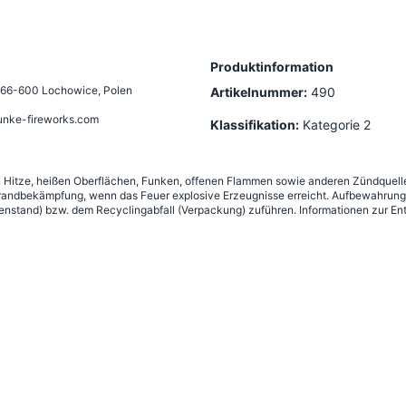
Produktinformation
66-600 Lochowice, Polen
Artikelnummer:
490
unke-fireworks.com
Klassifikation:
Kategorie 2
n Hitze, heißen Oberflächen, Funken, offenen Flammen sowie anderen Zündquelle
andbekämpfung, wenn das Feuer explosive Erzeugnisse erreicht. Aufbewahrung g
nstand) bzw. dem Recyclingabfall (Verpackung) zuführen. Informationen zur Ent