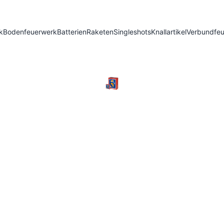
k
Bodenfeuerwerk
Batterien
Raketen
Singleshots
Knallartikel
Verbundfe