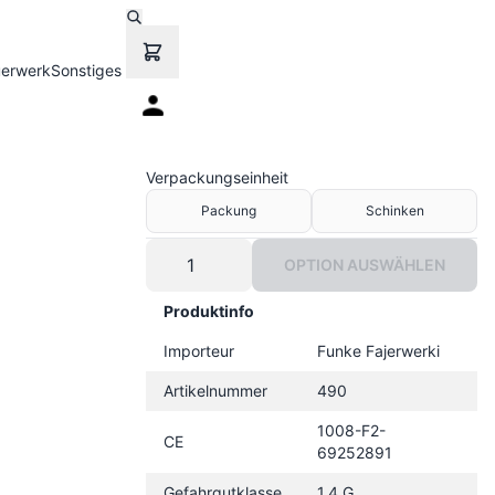
uerwerk
Sonstiges
Verpackungseinheit
Packung
Schinken
OPTION AUSWÄHLEN
Produktinfo
Importeur
Funke Fajerwerki
Artikelnummer
490
1008-F2-
CE
69252891
Gefahrgutklasse
1.4 G