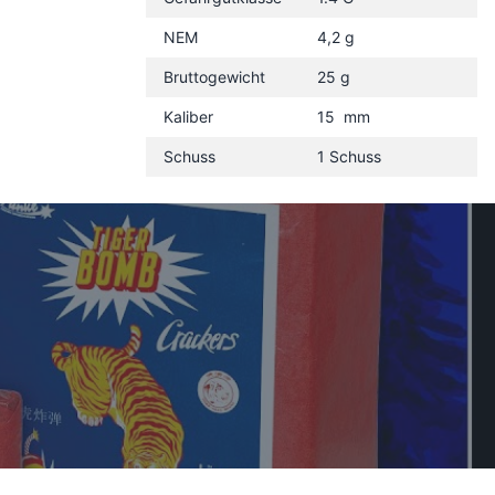
NEM
4,2 g
Bruttogewicht
25 g
Kaliber
15 mm
Schuss
1 Schuss