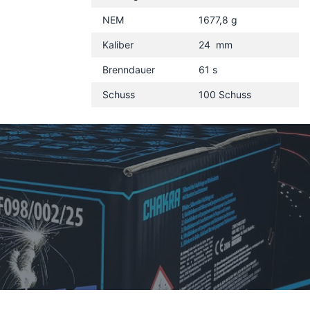
NEM
1677,8 g
Kaliber
24 mm
Brenndauer
61 s
Schuss
100 Schuss