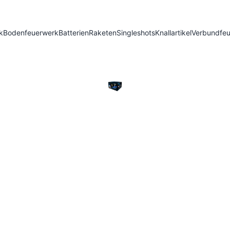
k
Bodenfeuerwerk
Batterien
Raketen
Singleshots
Knallartikel
Verbundfe