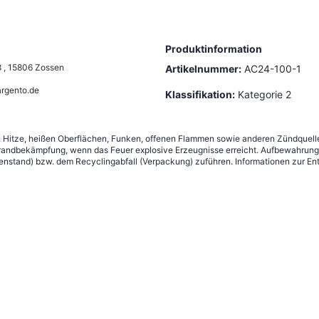
Produktinformation
8
,
15806 Zossen
Artikelnummer:
AC24-100-1
rgento.de
Klassifikation:
Kategorie 2
n Hitze, heißen Oberflächen, Funken, offenen Flammen sowie anderen Zündquelle
andbekämpfung, wenn das Feuer explosive Erzeugnisse erreicht. Aufbewahrung g
nstand) bzw. dem Recyclingabfall (Verpackung) zuführen. Informationen zur Ent