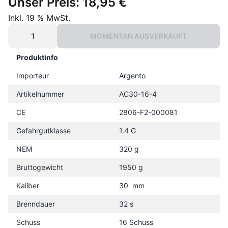
Unser Preis:
18,95 €
Inkl. 19 % MwSt.
MOMENTAN AUSVERKAUFT
Produktinfo
Importeur
Argento
Artikelnummer
AC30-16-4
CE
2806-F2-000081
Gefahrgutklasse
1.4 G
NEM
320 g
Bruttogewicht
1950 g
Kaliber
30 mm
Brenndauer
32 s
Schuss
16 Schuss