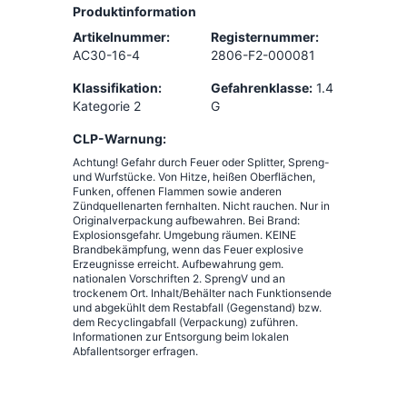
Produktinformation
Artikelnummer:
Registernummer:
AC30-16-4
2806-F2-000081
Klassifikation:
Gefahrenklasse:
1.4
Kategorie 2
G
CLP-Warnung:
Achtung! Gefahr durch Feuer oder Splitter, Spreng-
und Wurfstücke. Von Hitze, heißen Oberflächen,
Funken, offenen Flammen sowie anderen
Zündquellenarten fernhalten. Nicht rauchen. Nur in
Originalverpackung aufbewahren. Bei Brand:
Explosionsgefahr. Umgebung räumen. KEINE
Brandbekämpfung, wenn das Feuer explosive
Erzeugnisse erreicht. Aufbewahrung gem.
nationalen Vorschriften 2. SprengV und an
trockenem Ort. Inhalt/Behälter nach Funktionsende
und abgekühlt dem Restabfall (Gegenstand) bzw.
dem Recyclingabfall (Verpackung) zuführen.
Informationen zur Entsorgung beim lokalen
Abfallentsorger erfragen.