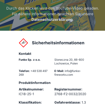
Durch das Klicken wird das YouTube-Video geladen.
Für nähere Informationen beachten Sie unsere
Datenschutzerklärung
.
Sicherheitsinformationen
Kontakt
Funke Sp. z o.o.
Sloneczna 20
,
66-600
Lochowice, Polen
Telefon:
+48 538 497
E-Mail:
info@funke-
269
fireworks.com
Produktinformation
Artikelnummer:
Registernummer:
IC18-25-1
2768-F2-0032/2020
Klassifikation:
Gefahrenklasse:
1.3