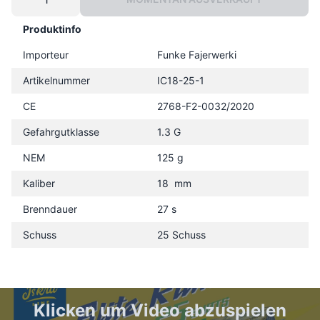
Produktinfo
Importeur
Funke Fajerwerki
Artikelnummer
IC18-25-1
CE
2768-F2-0032/2020
Gefahrgutklasse
1.3 G
NEM
125 g
Kaliber
18 mm
Brenndauer
27 s
Schuss
25 Schuss
Klicken um Video abzuspielen