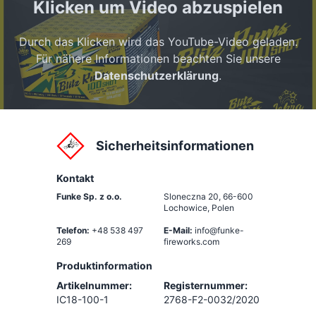
Klicken um Video abzuspielen
Durch das Klicken wird das YouTube-Video geladen.
Für nähere Informationen beachten Sie unsere
Datenschutzerklärung
.
Sicherheitsinformationen
Kontakt
Funke Sp. z o.o.
Sloneczna 20
,
66-600
Lochowice, Polen
Telefon:
+48 538 497
E-Mail:
info@funke-
269
fireworks.com
Produktinformation
Artikelnummer:
Registernummer:
IC18-100-1
2768-F2-0032/2020