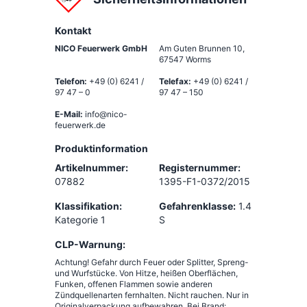
Kontakt
NICO Feuerwerk GmbH
Am Guten Brunnen 10
,
67547 Worms
Telefon:
+49 (0) 6241 /
Telefax:
+49 (0) 6241 /
97 47 – 0
97 47 – 150
E-Mail:
info@nico-
feuerwerk.de
Produktinformation
Artikelnummer:
Registernummer:
07882
1395-F1-0372/2015
Klassifikation:
Gefahrenklasse:
1.4
Kategorie 1
S
CLP-Warnung:
Achtung! Gefahr durch Feuer oder Splitter, Spreng-
und Wurfstücke. Von Hitze, heißen Oberflächen,
Funken, offenen Flammen sowie anderen
Zündquellenarten fernhalten. Nicht rauchen. Nur in
Originalverpackung aufbewahren. Bei Brand: