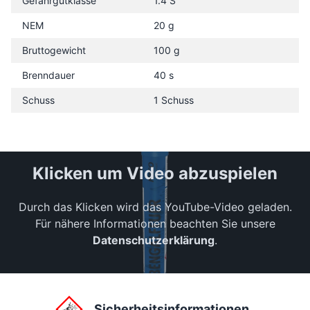
Gefahrgutklasse
1.4 S
NEM
20 g
Bruttogewicht
100 g
Brenndauer
40 s
Schuss
1 Schuss
Klicken um Video abzuspielen
Durch das Klicken wird das YouTube-Video geladen.
Für nähere Informationen beachten Sie unsere
Datenschutzerklärung
.
Sicherheitsinformationen