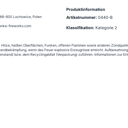
Produktinformation
66-600 Lochowice, Polen
Artikelnummer:
0440-B
unke-fireworks.com
Klassifikation:
Kategorie 2
n Hitze, heißen Oberflächen, Funken, offenen Flammen sowie anderen Zündquelle
andbekämpfung, wenn das Feuer explosive Erzeugnisse erreicht. Aufbewahrung g
nstand) bzw. dem Recyclingabfall (Verpackung) zuführen. Informationen zur Ent