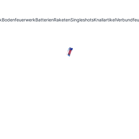
k
Bodenfeuerwerk
Batterien
Raketen
Singleshots
Knallartikel
Verbundfe