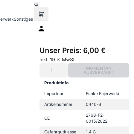
uerwerk
Sonstiges
Unser Preis:
6,00 €
Inkl. 19 % MwSt.
MOMENTAN
AUSVERKAUFT
Produktinfo
Importeur
Funke Fajerwerki
Artikelnummer
0440-B
2768-F2-
CE
0015/2022
Gefahrgutklasse
1.4 G