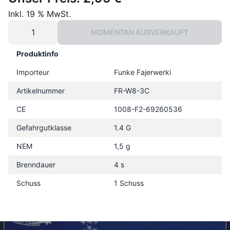
Inkl. 19 % MwSt.
MOMENTAN AUSVERKAUFT
Produktinfo
Importeur
Funke Fajerwerki
Artikelnummer
FR-W8-3C
CE
1008-F2-69260536
Gefahrgutklasse
1.4 G
NEM
1,5 g
Brenndauer
4 s
Schuss
1 Schuss