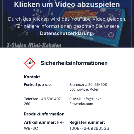
Klicken um Video abzuspielen
Durch das Klicken wird das YouTube-Video geladen.
Für nähere Informationen beachten Sie unsere
Datenschutzerklärung
.
Sicherheitsinformationen
Kontakt
Funke Sp. z o.o.
Sloneczna 20
,
66-600
Lochowice, Polen
Telefon:
+48 538 497
E-Mail:
info@funke-
269
fireworks.com
Produktinformation
Artikelnummer:
FR-
Registernummer:
W8-3C
1008-F2-69260536